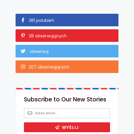
381 polubień
28 obserwujących
obserwuj
207 obserwujących