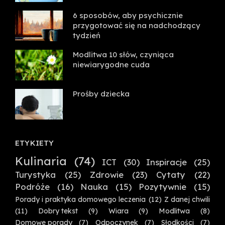
6 sposobów, aby psychicznie
przygotować się na nadchodzący
tydzień
Modlitwa 10 słów, czyniąca
niewiarygodne cuda
Prośby dziecka
ETYKIETY
Kulinaria
(74)
ICT
(30)
Inspiracje
(25)
Turystyka
(25)
Zdrowie
(23)
Cytaty
(22)
Podróże
(16)
Nauka
(15)
Pozytywnie
(15)
Porady i praktyka domowego leczenia
(12)
Z danej chwili
(11)
Dobry tekst
(9)
Wiara
(9)
Modlitwa
(8)
Domowe porady
(7)
Odpoczynek
(7)
Słodkości
(7)