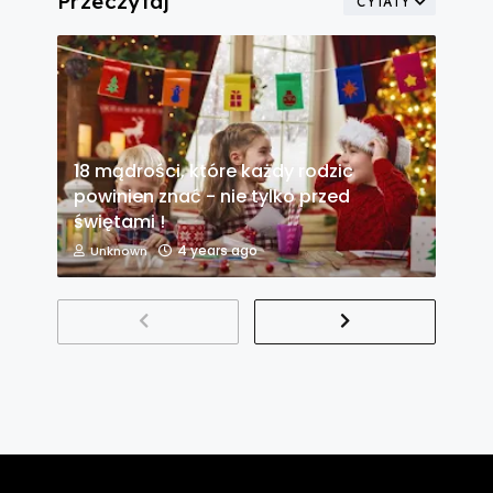
Przeczytaj
CYTATY
18 mądrości, które każdy rodzic
powinien znać - nie tylko przed
świętami !
4 years ago
Unknown