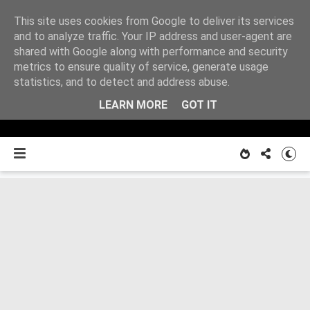
This site uses cookies from Google to deliver its services
Z
and to analyze traffic. Your IP address and user-agent are
shared with Google along with performance and security
metrics to ensure quality of service, generate usage
O MNIE
notatnika
statistics, and to detect and address abuse.
LEARN MORE
GOT IT