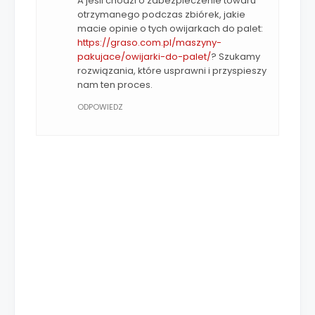
A jeśli chodzi o zabezpieczenie towaru
otrzymanego podczas zbiórek, jakie
macie opinie o tych owijarkach do palet:
https://graso.com.pl/maszyny-
pakujace/owijarki-do-palet/
? Szukamy
rozwiązania, które usprawni i przyspieszy
nam ten proces.
ODPOWIEDZ