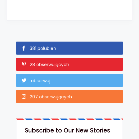
381 polubień
28 obserwujących
obserwuj
207 obserwujących