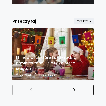
Przeczytaj
CYTATY
18 mądrości, które każdy rodzic
powinien znać - nie tylko przed
świętami !
4 years ago
Unknown