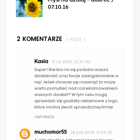
07.10.16
2 KOMENTARZE
( HIDE )
Kasia
21 lut 2023, 22:47:00
Super! Bardzo mi się podoba wasza
działalność oraz twoje zaangażowanie w
nią! Jeżeli chcecie się rozwinąć to może
warto pomyśleć nad rozreklamowaniem
waszych działań? W tym celu mogą
sprawdzić się gadżety reklamowe z logo,
które można zlecić sprawdzonej firmie.
ODPOWIEDZ
muchomor55
28 paź 2025, 21:40:00