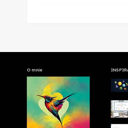
O mnie
INSPIR