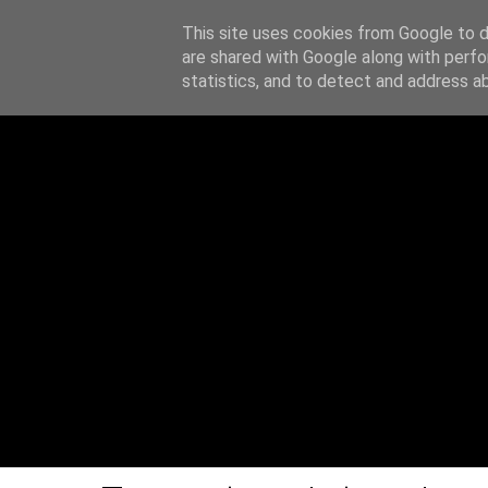
This site uses cookies from Google to de
Z notatnika
are shared with Google along with perfo
O MN
statistics, and to detect and address a