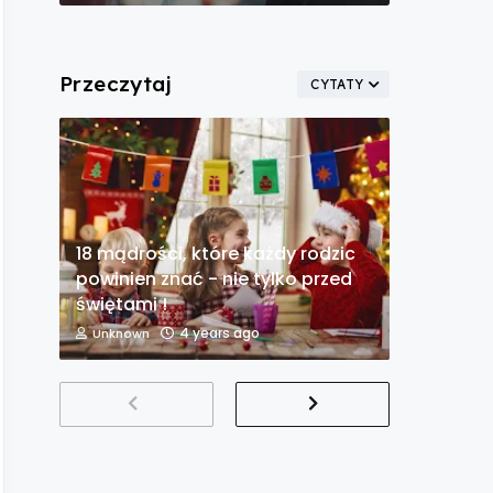
Przeczytaj
CYTATY
18 mądrości, które każdy rodzic
powinien znać - nie tylko przed
świętami !
4 years ago
Unknown