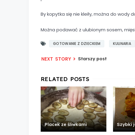
By kopytka się nie kleiły, można do wody do
Można podawać z ulubionym sosem, mięskiem
GOTOWANIE Z DZIECKIEM
KULINARIA
Starszy post
Placek ze śliwkami
Szybki 