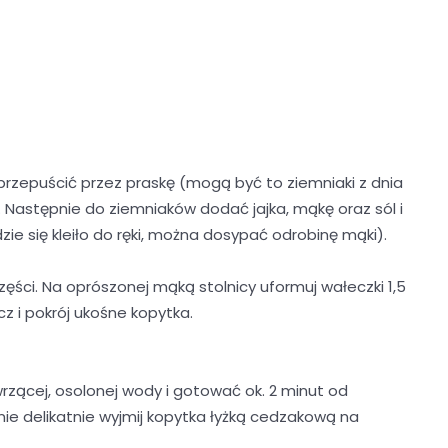
rzepuścić przez praskę (mogą być to ziemniaki z dnia
). Następnie do ziemniaków dodać jajka, mąkę oraz sól i
dzie się kleiło do ręki, można dosypać odrobinę mąki).
ęści. Na oprószonej mąką stolnicy uformuj wałeczki 1,5
z i pokrój ukośne kopytka.
zącej, osolonej wody i gotować ok. 2 minut od
nie delikatnie wyjmij kopytka łyżką cedzakową na