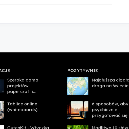
ACJE
POZYTYWNIE
Szeroka gama
Najdłuższa ciągł
projektów
droga na świecie
papercraft i
opakowań
Tablice online
6 sposobów, aby
(whiteboards)
psychicznie
przygotować się
nadchodzący
tydzień
GutenKit - Wtyczka
Modlitwa 10 słów