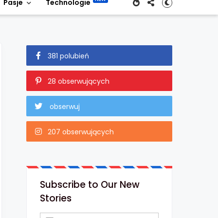
Pasje
Technologie
381 polubień
28 obserwujących
obserwuj
207 obserwujących