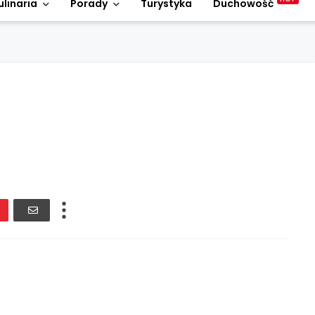
ulinaria
Porady
Turystyka
Duchowość