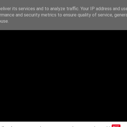
liver its services and to analyze traffic. Your IP address and us
rmance and security metrics to ensure quality of service, gene
IE
PODAJ DALEJ
ŹRÓDŁA
KONTAKT
buse.