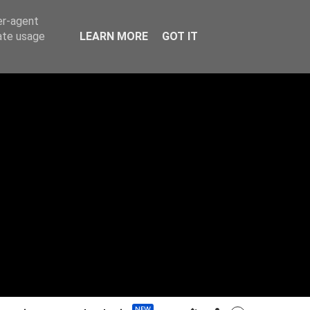
er-agent
rate usage
LEARN MORE
GOT IT