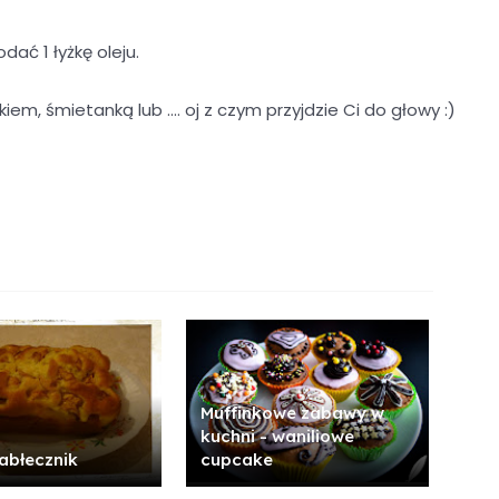
dać 1 łyżkę oleju.
, śmietanką lub .... oj z czym przyjdzie Ci do głowy :)
Muffinkowe zabawy w
kuchni - waniliowe
jabłecznik
cupcake