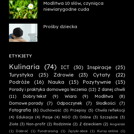
Modlitwa 10 słów, czyniąca
niewiarygodne cuda
Prośby dziecka
ETYKIETY
Kulinaria
(74)
ICT
(30)
Inspiracje
(25)
Turystyka
(25)
Zdrowie
(23)
Cytaty
(22)
Podróże
(16)
Nauka
(15)
Pozytywnie
(15)
Porady i praktyka domowego leczenia
(12)
Z danej chwili
(11)
Dobry tekst
(9)
Wiara
(9)
Modlitwa
(8)
Domowe porady
(7)
Odpoczynek
(7)
Słodkości
(7)
Fotografia
(6)
Duchowość
(5)
Przepisy
(5)
Chwila reflekscji
(4)
Edukacja
(4)
Pasje
(4)
NGO
(3)
Online
(3)
Szczęście
(3)
Zioła
(3)
Non-profit
(2)
Rodzinnie
(2)
Z dzieckiem
(2)
Angielski
(1)
Dobroć
(1)
Fundraising
(1)
Języki obce
(1)
Kursy online
(1)