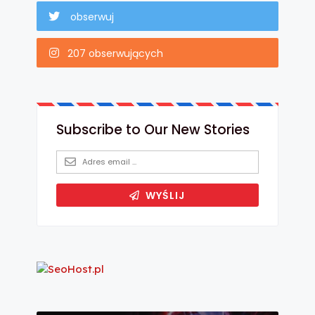
obserwuj
207 obserwujących