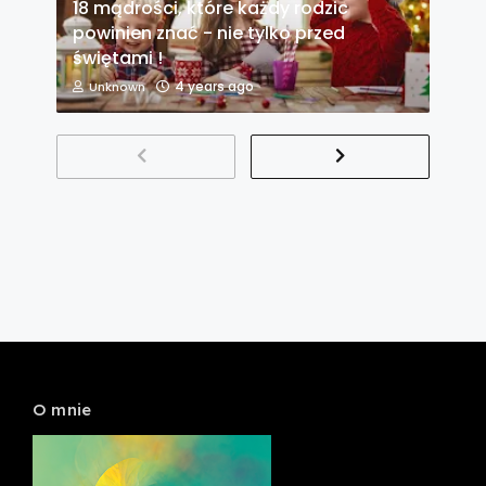
18 mądrości, które każdy rodzic
powinien znać - nie tylko przed
świętami !
4 years ago
Unknown
O mnie