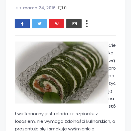
on
0
marca 24, 2016
Cie
ka
wą
pro
po
zyc
ją
na
stó
ł wielkanocny jest rolada ze szpinaku z
łososiem, nie wymaga zdolności kulinarskich, a
prezentuje się i smakuje wyśmienicie.