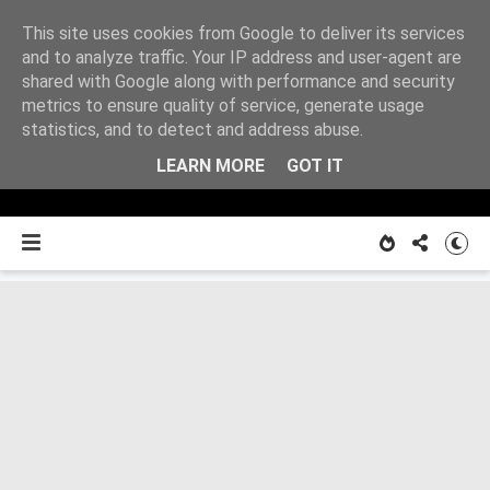
This site uses cookies from Google to deliver its services
Z
and to analyze traffic. Your IP address and user-agent are
shared with Google along with performance and security
metrics to ensure quality of service, generate usage
O MNIE
notatnika
statistics, and to detect and address abuse.
LEARN MORE
GOT IT