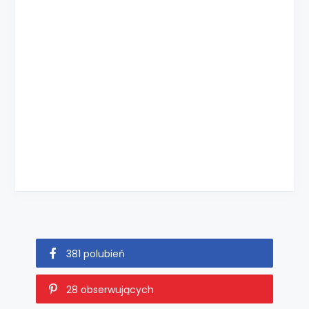
381 polubień
28 obserwujących