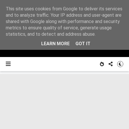
This site uses cookies from Google to deliver its services
Z
and to analyze traffic. Your IP address and user-agent are
shared with Google along with performance and security
metrics to ensure quality of service, generate usage
O MNIE
notatnika
statistics, and to detect and address abuse.
LEARN MORE
GOT IT