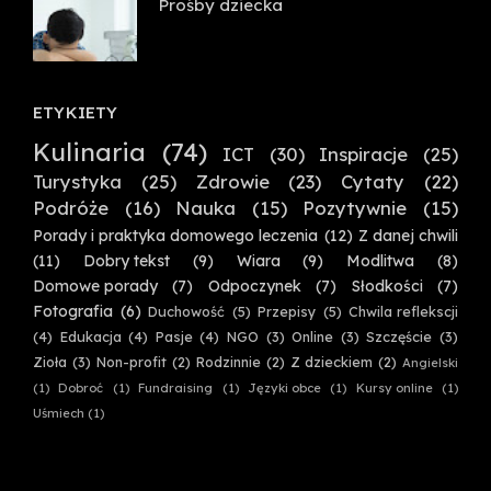
Prośby dziecka
ETYKIETY
Kulinaria
(74)
ICT
(30)
Inspiracje
(25)
Turystyka
(25)
Zdrowie
(23)
Cytaty
(22)
Podróże
(16)
Nauka
(15)
Pozytywnie
(15)
Porady i praktyka domowego leczenia
(12)
Z danej chwili
(11)
Dobry tekst
(9)
Wiara
(9)
Modlitwa
(8)
Domowe porady
(7)
Odpoczynek
(7)
Słodkości
(7)
Fotografia
(6)
Duchowość
(5)
Przepisy
(5)
Chwila reflekscji
(4)
Edukacja
(4)
Pasje
(4)
NGO
(3)
Online
(3)
Szczęście
(3)
Zioła
(3)
Non-profit
(2)
Rodzinnie
(2)
Z dzieckiem
(2)
Angielski
(1)
Dobroć
(1)
Fundraising
(1)
Języki obce
(1)
Kursy online
(1)
Uśmiech
(1)