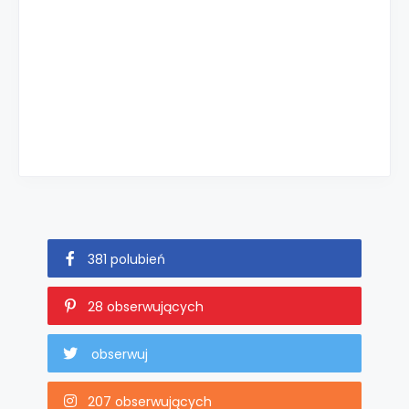
381 polubień
28 obserwujących
obserwuj
207 obserwujących