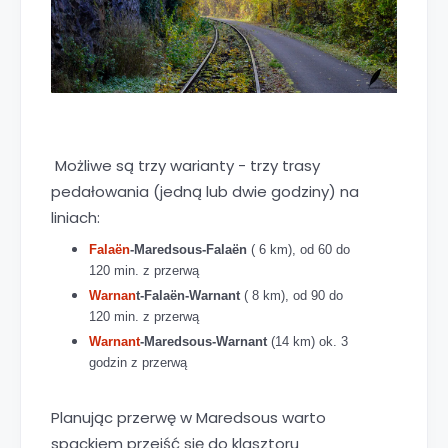
Możliwe są trzy warianty - trzy trasy
pedałowania (jedną lub dwie godziny) na
liniach:
Falaën
-Maredsous-Falaën
( 6 km), od
60 do
120
min. z przerwą
Warnan
t-Falaën-Warnant
( 8 km), od
90 do
120 min. z przerwą
Warnant
-Maredsous-Warnant
(14 km) ok. 3
godzin z
przerwą
Planując przerwę w Maredsous warto
spackiem przejść się do klasztoru