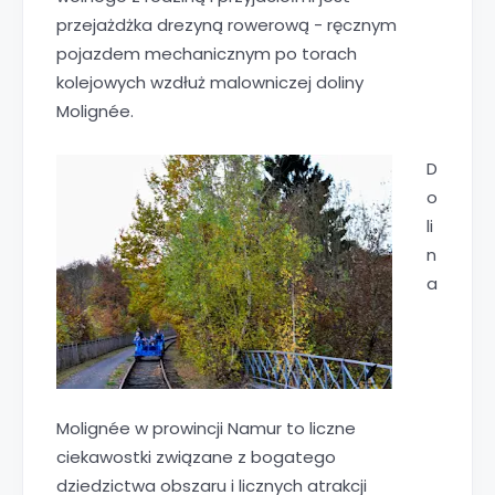
przejażdżka drezyną rowerową - ręcznym
pojazdem mechanicznym po torach
kolejowych wzdłuż malowniczej doliny
Molignée.
D
o
li
n
a
Molignée w prowincji Namur to liczne
ciekawostki związane z bogatego
dziedzictwa obszaru i licznych atrakcji