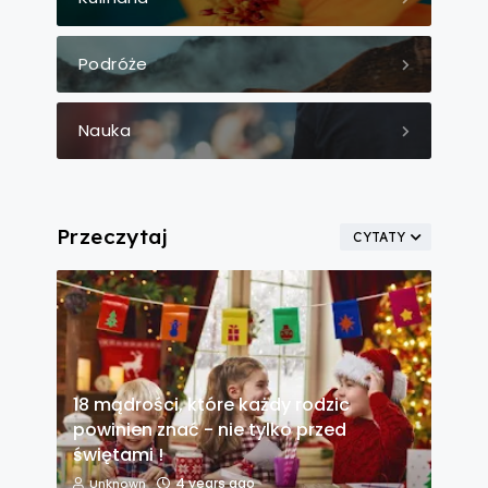
Podróże
Nauka
Przeczytaj
CYTATY
18 mądrości, które każdy rodzic
powinien znać - nie tylko przed
świętami !
4 years ago
Unknown