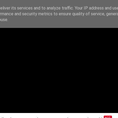
liver its services and to analyze traffic. Your IP address and us
rmance and security metrics to ensure quality of service, gene
IE
PODAJ DALEJ
ŹRÓDŁA
KONTAKT
buse.