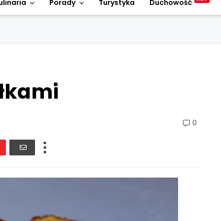
ulinaria
Porady
Turystyka
Duchowość
błkami
0