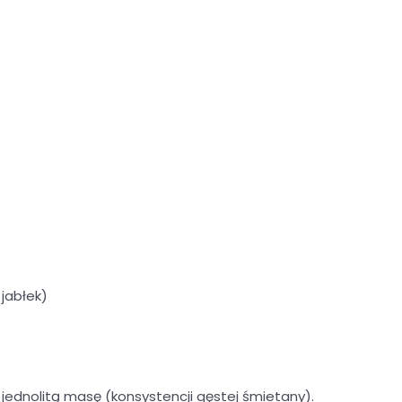
 jabłek)
 jednolitą masę (konsystencji gęstej śmietany).