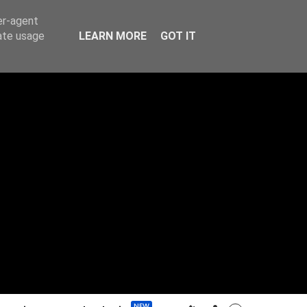
er-agent
rate usage
LEARN MORE
GOT IT