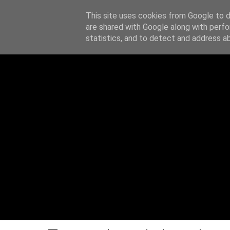
This site uses cookies from Google to de
Z notatnika
are shared with Google along with perfo
O MN
statistics, and to detect and address a