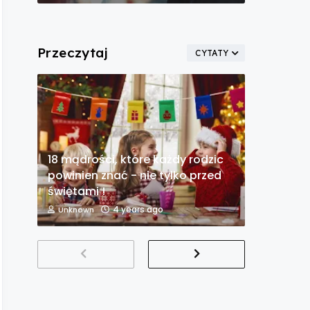
Przeczytaj
CYTATY
18 mądrości, które każdy rodzic
powinien znać - nie tylko przed
świętami !
4 years ago
Unknown