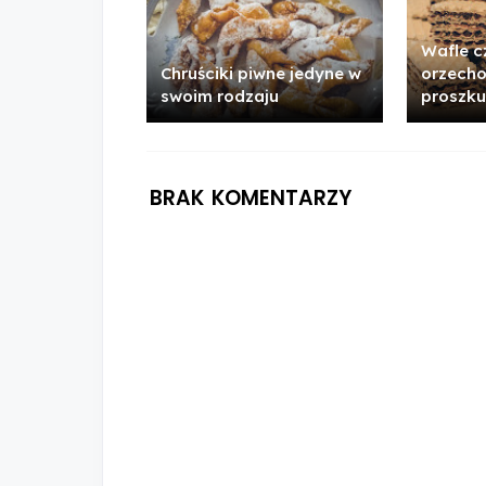
Wafle 
Chruściki piwne jedyne w
orzecho
swoim rodzaju
proszku
BRAK KOMENTARZY