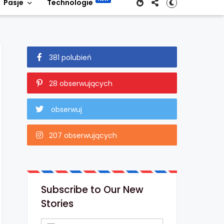
Pasje
Technologie
381 polubień
28 obserwujących
obserwuj
207 obserwujących