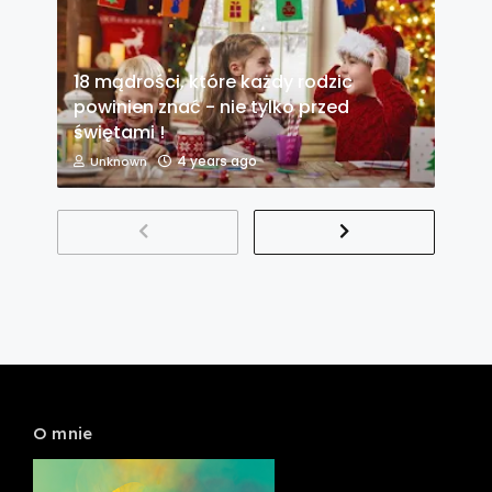
18 mądrości, które każdy rodzic
powinien znać - nie tylko przed
świętami !
4 years ago
Unknown
O mnie