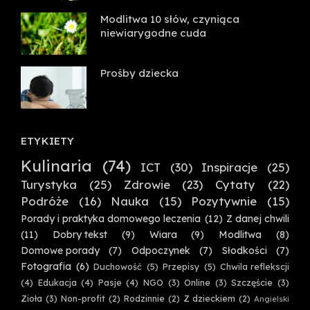
Modlitwa 10 słów, czyniąca
niewiarygodne cuda
Prośby dziecka
ETYKIETY
Kulinaria
(74)
ICT
(30)
Inspiracje
(25)
Turystyka
(25)
Zdrowie
(23)
Cytaty
(22)
Podróże
(16)
Nauka
(15)
Pozytywnie
(15)
Porady i praktyka domowego leczenia
(12)
Z danej chwili
(11)
Dobry tekst
(9)
Wiara
(9)
Modlitwa
(8)
Domowe porady
(7)
Odpoczynek
(7)
Słodkości
(7)
Fotografia
(6)
Duchowość
(5)
Przepisy
(5)
Chwila reflekscji
(4)
Edukacja
(4)
Pasje
(4)
NGO
(3)
Online
(3)
Szczęście
(3)
Zioła
(3)
Non-profit
(2)
Rodzinnie
(2)
Z dzieckiem
(2)
Angielski