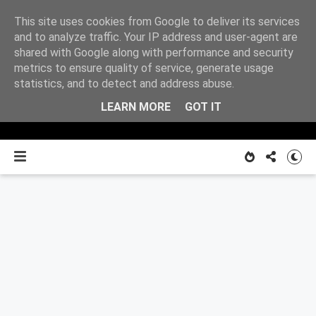
This site uses cookies from Google to deliver its services
Z
and to analyze traffic. Your IP address and user-agent are
shared with Google along with performance and security
metrics to ensure quality of service, generate usage
O MNIE
notatnika
statistics, and to detect and address abuse.
LEARN MORE
GOT IT