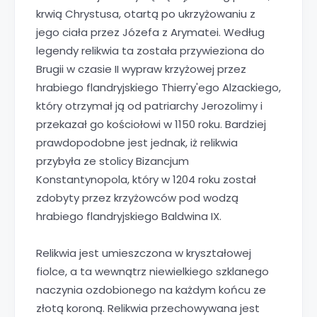
krwią Chrystusa, otartą po ukrzyżowaniu z
jego ciała przez Józefa z Arymatei. Według
legendy relikwia ta została przywieziona do
Brugii w czasie II wypraw krzyżowej przez
hrabiego flandryjskiego Thierry'ego Alzackiego,
który otrzymał ją od patriarchy Jerozolimy i
przekazał go kościołowi w 1150 roku. Bardziej
prawdopodobne jest jednak, iż relikwia
przybyła ze stolicy Bizancjum
Konstantynopola, który w 1204 roku został
zdobyty przez krzyżowców pod wodzą
hrabiego flandryjskiego Baldwina IX.
Relikwia jest umieszczona w kryształowej
fiolce, a ta wewnątrz niewielkiego szklanego
naczynia ozdobionego na każdym końcu ze
złotą koroną. Relikwia przechowywana jest