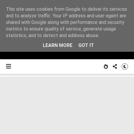
This site uses cookies from Google to deliver its services
Z
and to analyze traffic. Your IP address and user-agent are
shared with Google along with performance and security
metrics to ensure quality of service, generate usage
O MNIE
notatnika
statistics, and to detect and address abuse.
LEARN MORE
GOT IT