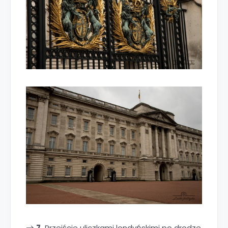
7.
Przejście uliczkami londyńskimi po drodze
→