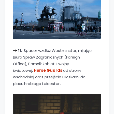
11.
Spacer wzdłuż
Westminster, mijając
→
Biuro Spraw Zagranicznych (Foreign
Office), Pomnik kobiet II wojny
światowej,
Horse Guards
od strony
wschodniej oraz przejście uliczkami do
placu
hrabiego Leicester
.