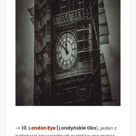
10.
London Eye
(Londyńskie Oko
), jeden z
→
najłatwiej zauważalnych punktów ma mapie