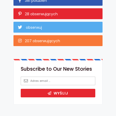
381 polubień
28 obserwujących
obserwuj
207 obserwujących