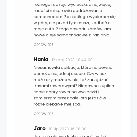
różnego rodzaju wycieczki, a najwięcej
radości mi sprawia podróżowanie
samochodem. Za niedługo wybieram się
w góry, ale przed tym muszę zadbać o
moje auto. Z tego powodu zamówiłam
nowe oleje samochodowe z Pabianic.
ODPOWIEDZ
Hania
12 maj 2023, 10:44:00
Niesamowita aplikacja, która na pewno
pomoże niejednej osobie. Czy wiesz
może czy można w niej też zarządzać
trasami rowerowymi? Niedawno kupiłam
sobie dobry rower na wycieczki i
zamierzam przez całe lato jeździć w
różne ciekawe miejsca.
ODPOWIEDZ
Jaro
18 lip 2023, 16:38:00
Jakie są główne funkcje i możliwości