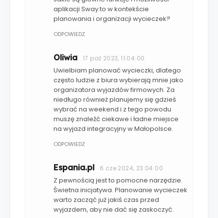
aplikacji Sway.to w kontekście
planowania i organizacji wycieczek?
ODPOWIEDZ
Oliwia
17 paź 2023, 11:04:00
Uwielbiam planować wycieczki, dlatego
często ludzie z biura wybierają mnie jako
organizatora wyjazdów firmowych. Za
niedługo również planujemy się gdzieś
wybrać na weekend i z tego powodu
muszę znaleźć ciekawe i ładne miejsce
na wyjazd integracyjny w Małopolsce.
ODPOWIEDZ
Espania.pl
6 cze 2024, 23:04:00
Z pewnością jest to pomocne narzędzie.
Świetna inicjatywa. Planowanie wycieczek
warto zacząć już jakiś czas przed
wyjazdem, aby nie dać się zaskoczyć.