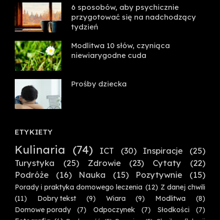
6 sposobów, aby psychicznie
przygotować się na nadchodzący
tydzień
Modlitwa 10 słów, czyniąca
niewiarygodne cuda
Prośby dziecka
ETYKIETY
Kulinaria
(74)
ICT
(30)
Inspiracje
(25)
Turystyka
(25)
Zdrowie
(23)
Cytaty
(22)
Podróże
(16)
Nauka
(15)
Pozytywnie
(15)
Porady i praktyka domowego leczenia
(12)
Z danej chwili
(11)
Dobry tekst
(9)
Wiara
(9)
Modlitwa
(8)
Domowe porady
(7)
Odpoczynek
(7)
Słodkości
(7)