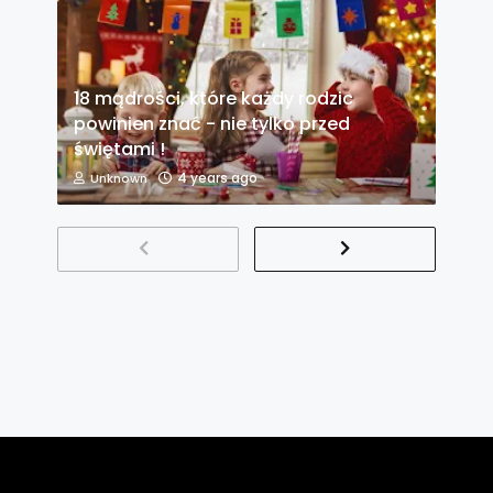
18 mądrości, które każdy rodzic
powinien znać - nie tylko przed
świętami !
4 years ago
Unknown