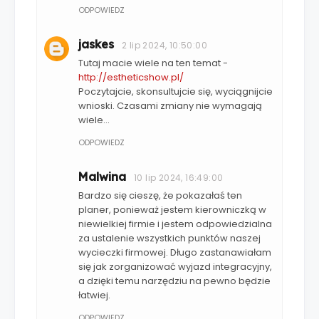
ODPOWIEDZ
jaskes
2 lip 2024, 10:50:00
Tutaj macie wiele na ten temat -
http://estheticshow.pl/
Poczytajcie, skonsultujcie się, wyciągnijcie
wnioski. Czasami zmiany nie wymagają
wiele...
ODPOWIEDZ
Malwina
10 lip 2024, 16:49:00
Bardzo się cieszę, że pokazałaś ten
planer, ponieważ jestem kierowniczką w
niewielkiej firmie i jestem odpowiedzialna
za ustalenie wszystkich punktów naszej
wycieczki firmowej. Długo zastanawiałam
się jak zorganizować wyjazd integracyjny,
a dzięki temu narzędziu na pewno będzie
łatwiej.
ODPOWIEDZ