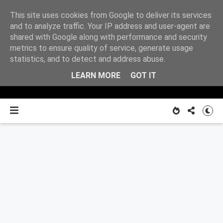
This site uses cookies from Google to deliver its services
Z
and to analyze traffic. Your IP address and user-agent are
shared with Google along with performance and security
metrics to ensure quality of service, generate usage
O MNIE
notatnika
statistics, and to detect and address abuse.
LEARN MORE
GOT IT