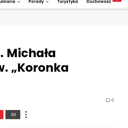
ulinaria
Porady
Turystyka
Duchowość
. Michała
w. „Koronka
0