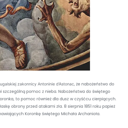
, że nabożeństwo do
tugalskiej zakonnicy Antoninie d’Astonac
owi szczególną pomoc z nieba. Nabożeństwa do świętego
oronka, to pomoc również dla dusz w czyśćcu cierpiących.
łaskę obrony przed atakami zła. 8 sierpnia 1851 roku papież
dmawiających Koronkę świętego Michała Archanioła.