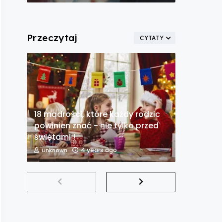
Przeczytaj
CYTATY
18 mądrości, które każdy rodzic
powinien znać - nie tylko przed
świętami !
4 years ago
Unknown