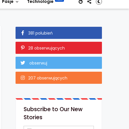
Pasje
Technologie
381 polubień
28 obserwujących
obserwuj
207 obserwujących