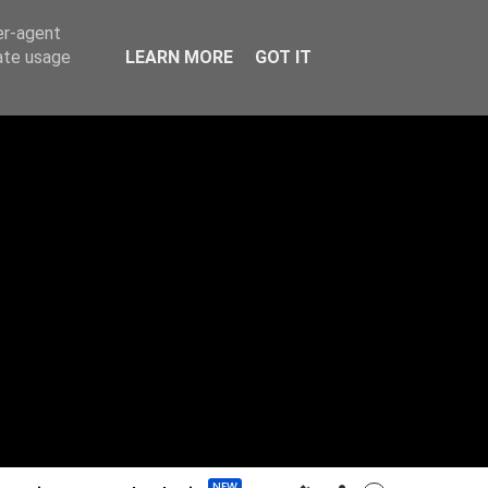
er-agent
rate usage
LEARN MORE
GOT IT