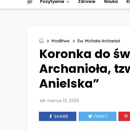
Pozytywnie
Zdrowie
Nauka
K
Modlitwa
Św. Michała Archanioł
Koronka do św
Archanioła, tz
Anielska”
on
marca 13, 2026
SHARE
TWEET