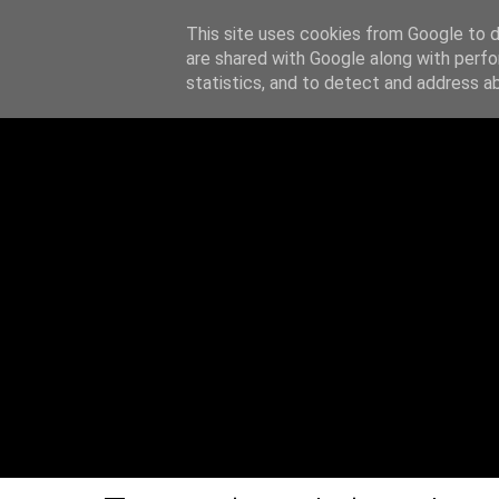
This site uses cookies from Google to de
Z notatnika
are shared with Google along with perfo
O MN
statistics, and to detect and address a