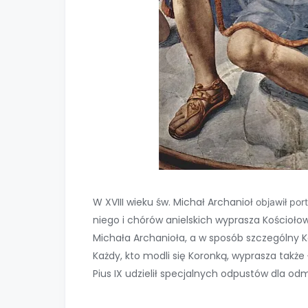
W XVIII wieku św. Michał Archanioł
objawił por
niego i chórów anielskich wyprasza Kościoł
Michała Archanioła, a w sposób szczególny K
Każdy, kto modli się Koronką, wyprasza także 
Pius IX udzielił specjalnych odpustów dla o