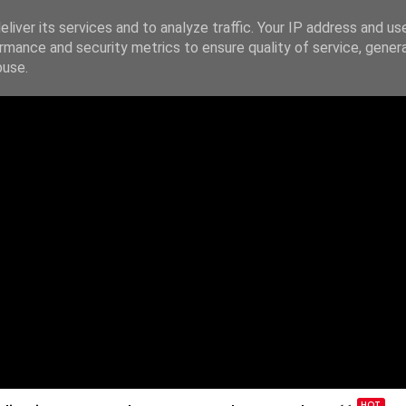
liver its services and to analyze traffic. Your IP address and us
rmance and security metrics to ensure quality of service, gene
IE
PODAJ DALEJ
ŹRÓDŁA
KONTAKT
buse.