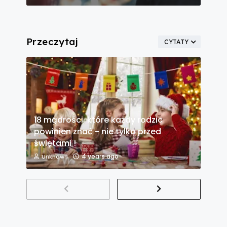
Przeczytaj
CYTATY
18 mądrości, które każdy rodzic
powinien znać - nie tylko przed
świętami !
4 years ago
Unknown