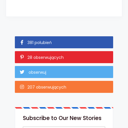
381 polubień
28 obserwujących
obserwuj
207 obserwujących