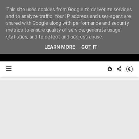
This site uses cookies from Google to deliver its services
Z
and to analyze traffic. Your IP address and user-agent are
shared with Google along with performance and security
metrics to ensure quality of service, generate usage
O MNIE
notatnika
statistics, and to detect and address abuse.
LEARN MORE
GOT IT