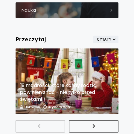
Nauka
Przeczytaj
CYTATY
18 mądrości, które każdy rodzic
powinien znać - nie tylko przed
świętami !
4 years ago
Unknown