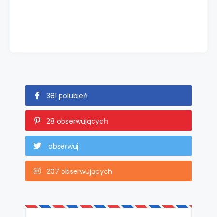
381 polubień
28 obserwujących
obserwuj
207 obserwujących