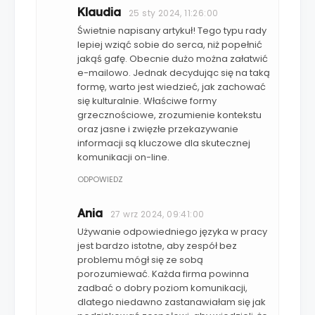
Klaudia
25 sty 2024, 11:26:00
Świetnie napisany artykuł! Tego typu rady
lepiej wziąć sobie do serca, niż popełnić
jakąś gafę. Obecnie dużo można załatwić
e-mailowo. Jednak decydując się na taką
formę, warto jest wiedzieć, jak zachować
się kulturalnie. Właściwe formy
grzecznościowe, zrozumienie kontekstu
oraz jasne i zwięzłe przekazywanie
informacji są kluczowe dla skutecznej
komunikacji on-line.
ODPOWIEDZ
Ania
27 wrz 2024, 09:41:00
Używanie odpowiedniego języka w pracy
jest bardzo istotne, aby zespół bez
problemu mógł się ze sobą
porozumiewać. Każda firma powinna
zadbać o dobry poziom komunikacji,
dlatego niedawno zastanawiałam się jak