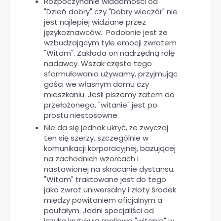
Rozpoczynanie wiadomości od
"Dzień dobry" czy "Dobry wieczór" nie
jest najlepiej widziane przez
językoznawców. Podobnie jest ze
wzbudzającym tyle emocji zwrotem
"Witam". Zakłada on nadrzędną rolę
nadawcy. Wszak często tego
sformułowania używamy, przyjmując
gości we własnym domu czy
mieszkaniu. Jeśli piszemy zatem do
przełożonego, "witanie" jest po
prostu niestosowne.
Nie da się jednak ukryć, że zwyczaj
ten się szerzy, szczególnie w
komunikacji korporacyjnej, bazującej
na zachodnich wzorcach i
nastawionej na skracanie dystansu.
"Witam" traktowane jest do tego
jako zwrot uniwersalny i złoty środek
między powitaniem oficjalnym a
poufałym. Jedni specjaliści od
języka krytykują mailowe "witanie" w