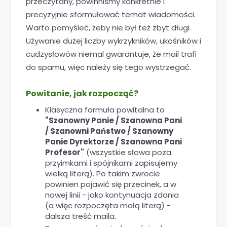
przeczytany, powinniśmy konkretnie i
precyzyjnie sformułować temat wiadomości.
Warto pomyśleć, żeby nie był też zbyt długi.
Używanie dużej liczby wykrzykników, ukośników i
cudzysłowów niemal gwarantuje, że mail trafi
do spamu, więc należy się tego wystrzegać.
Powitanie, jak rozpocząć?
Klasyczna formuła powitalna to
"Szanowny Panie / Szanowna Pani
/ Szanowni Państwo / Szanowny
Panie Dyrektorze / Szanowna Pani
Profesor"
(wszystkie słowa poza
przyimkami i spójnikami zapisujemy
wielką literą). Po takim zwrocie
powinien pojawić się przecinek, a w
nowej linii - jako kontynuacja zdania
(a więc rozpoczęta małą literą) -
dalsza treść maila.