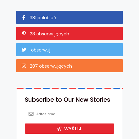
381 polubień
28 obserwujących
obserwuj
207 obserwujących