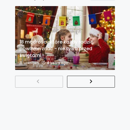
18 mądrości, które każdy rodzic
powinien znać - nie tylko przed
świętami !
4 years ago
Unknown