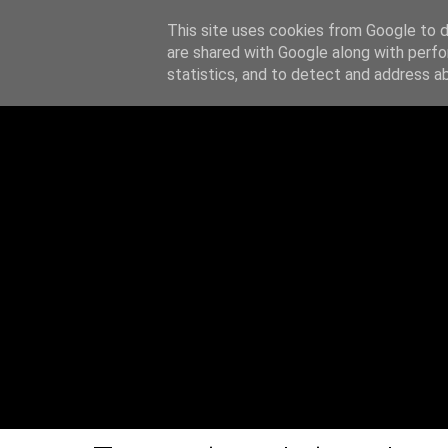
This site uses cookies from Google to de
Z notatnika
are shared with Google along with perfo
O MN
statistics, and to detect and address a