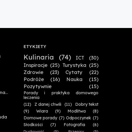
ETYKIETY
Kulinaria
(74)
a
ICT
(30)
Inspiracje
(25)
Turystyka
(25)
Zdrowie
(23)
Cytaty
(22)
Podróże
(16)
Nauka
(15)
Pozytywnie
(15)
 na
Porady i praktyka domowego
leczenia
(12)
Z danej chwili
(11)
Dobry tekst
,
(9)
Wiara
(9)
Modlitwa
(8)
uda
Domowe porady
(7)
Odpoczynek
(7)
Słodkości
(7)
Fotografia
(6)
Duchowość
(5)
Przepisy
(5)