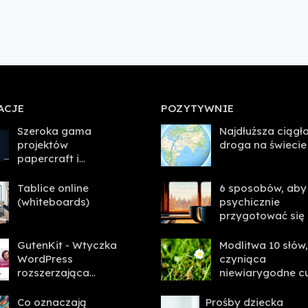
ACJE
POZYTYWNIE
Szeroka gama
Najdłuższa ciągł
projektów
droga na świecie
papercraft i
opakowań
Tablice online
6 sposobów, aby
(whiteboards)
psychicznie
przygotować się
nadchodzący
tydzień
GutenKit - Wtyczka
Modlitwa 10 słów
WordPress
czyniąca
rozszerzająca
niewiarygodne c
możliwości edytora
bloków!
Co oznaczają
Prośby dziecka