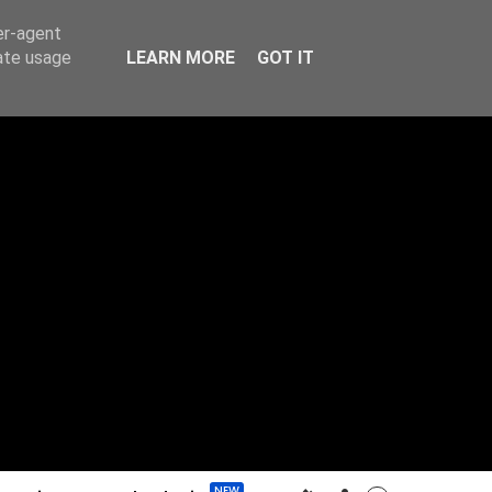
er-agent
rate usage
LEARN MORE
GOT IT