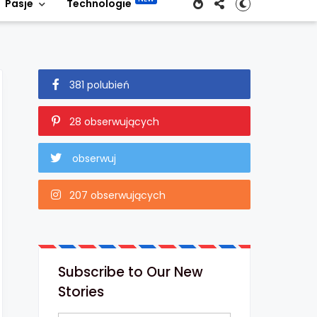
Pasje
Technologie
381 polubień
28 obserwujących
obserwuj
207 obserwujących