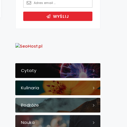
Cytaty
Kulinaria
Podróże
Nauka