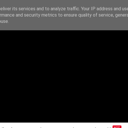
liver its services and to analyze traffic. Your IP address and us
rmance and security metrics to ensure quality of service, gene
IE
PODAJ DALEJ
ŹRÓDŁA
KONTAKT
buse.