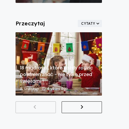
Przeczytaj
CYTATY
18 mądrości, które każdy rodzic
powinien znać - nie tylko przed
świętami !
4 years ago
Unknown