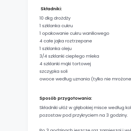
Składniki:
10 dkg drożdży
1 szklanka cukru
1 opakowanie cukru waniliowego
4 całe jajka roztrzepane
1 szklanka oleju
3/4 szklanki ciepłego mleka
4 szklanki mąki tortowej
szczypka soli
owoce według uznania (tylko nie mrożone
Sposób przygotowania:
Składniki ułóż w głębokiej misce według ko
pozostaw pod przykryciem na 3 godziny.
Po 3 godzinach jeszcze raz zamieszaj i wył