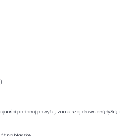
)
lejności podanej powyżej, zamieszaj drewnianą łyżką i
óż na blaszkę.