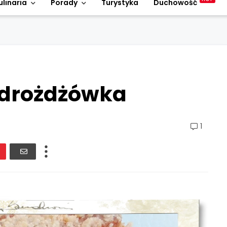
ulinaria
Porady
Turystyka
Duchowość
 drożdżówka
1