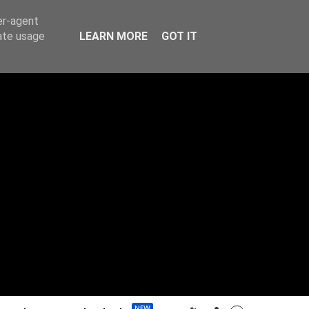
er-agent
rate usage
LEARN MORE
GOT IT