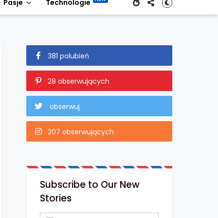
Pasje
Technologie
381 polubień
28 obserwujących
obserwuj
207 obserwujących