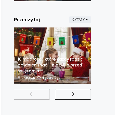
Przeczytaj
CYTATY
18 mądrości, które każdy rodzic
powinien znać - nie tylko przed
świętami !
4 years ago
Unknown