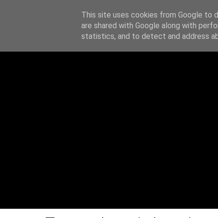
This site uses cookies from Google to de
Z notatnika
are shared with Google along with perfo
O MN
statistics, and to detect and address a