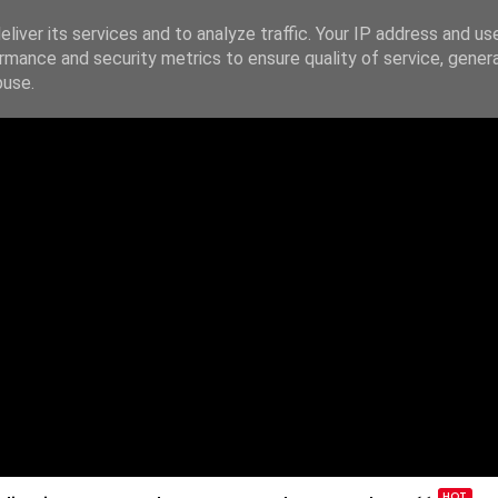
liver its services and to analyze traffic. Your IP address and us
rmance and security metrics to ensure quality of service, gene
IE
PODAJ DALEJ
ŹRÓDŁA
KONTAKT
buse.