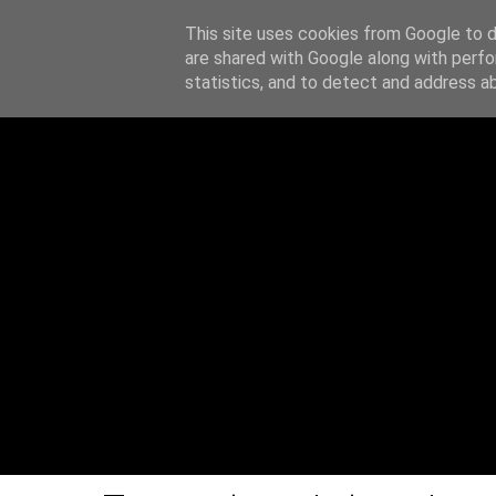
This site uses cookies from Google to de
Z notatnika
are shared with Google along with perfo
O MN
statistics, and to detect and address a