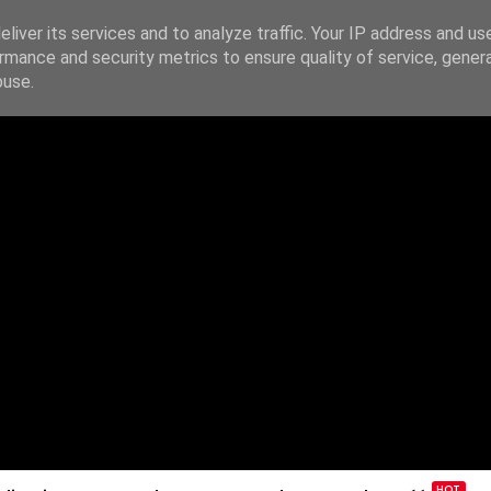
liver its services and to analyze traffic. Your IP address and us
rmance and security metrics to ensure quality of service, gene
IE
PODAJ DALEJ
ŹRÓDŁA
KONTAKT
buse.