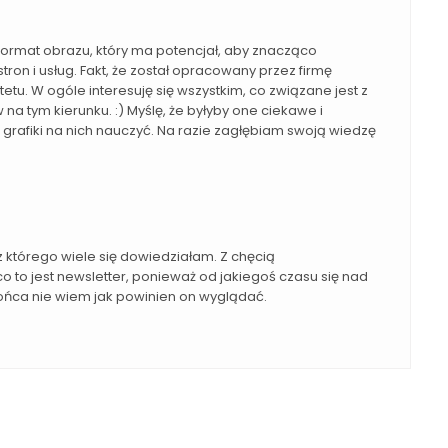
format obrazu, który ma potencjał, aby znacząco
ron i usług. Fakt, że został opracowany przez firmę
u. W ogóle interesuję się wszystkim, co związane jest z
w na tym kierunku. :) Myślę, że byłyby one ciekawe i
grafiki na nich nauczyć. Na razie zagłębiam swoją wiedzę
z którego wiele się dowiedziałam. Z chęcią
o to jest newsletter, ponieważ od jakiegoś czasu się nad
ońca nie wiem jak powinien on wyglądać.