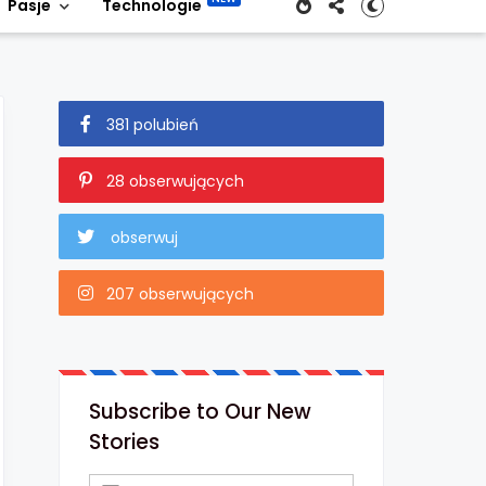
Pasje
Technologie
381 polubień
28 obserwujących
obserwuj
207 obserwujących