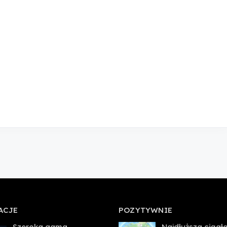
ACJE
POZYTYWNIE
Szeroka gama
Najdłuższa ciągł