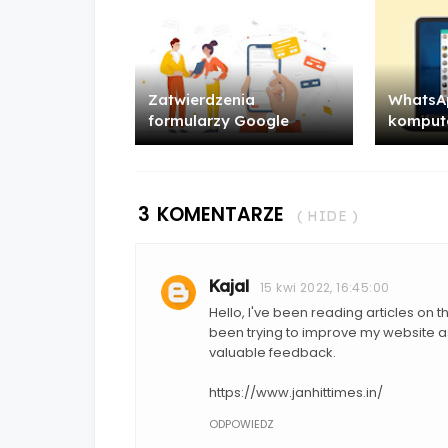
Zatwierdzenia
WhatsAp
formularzy Google
komput
3 KOMENTARZE
( HIDE )
Kajal
15 kwi 2022, 16:45:00
Hello, I've been reading articles on 
been trying to improve my website as
valuable feedback.
https://www.janhittimes.in/
ODPOWIEDZ