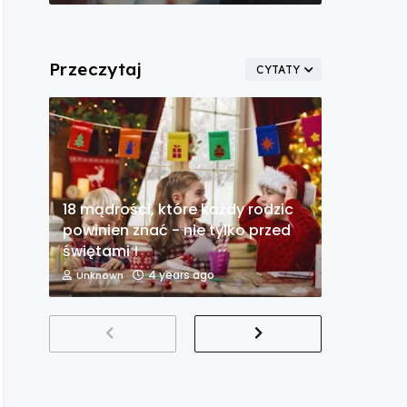
Przeczytaj
CYTATY
18 mądrości, które każdy rodzic
powinien znać - nie tylko przed
świętami !
4 years ago
Unknown