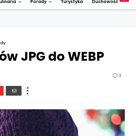
ulinaria
Porady
Turystyka
Duchowość
ady
ków JPG do WEBP
3