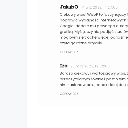
JakubO
14 wrz 2023, 14:27:00
Ciekawy wpis! WebP to fascynujący 
poprawić wydajność internetowych st
Google, dodaje mu pewnego autorytet
grafiką. Myślę, czy nie podjąć studió
mógłbym się trochę więcej odnośnie 
czytając różne artykuły.
ODPOWIEDZ
Iza
23 maj 2025, 19:02:00
Bardzo ciekawy i wartościowy wpis, 
przeczytałabym również post o tym c
nim zastanawiam, jednak dalej do k
ODPOWIEDZ