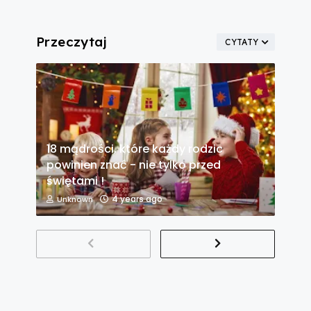
Przeczytaj
CYTATY
18 mądrości, które każdy rodzic
powinien znać - nie tylko przed
świętami !
4 years ago
Unknown