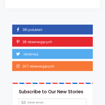
381 polubień
28 obserwujących
obserwuj
207 obserwujących