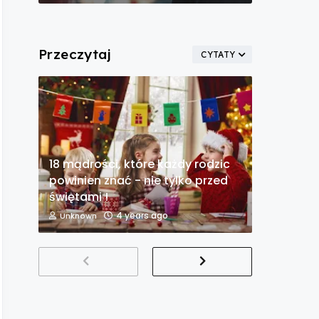
Przeczytaj
CYTATY
18 mądrości, które każdy rodzic
powinien znać - nie tylko przed
świętami !
4 years ago
Unknown