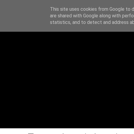
This site uses cookies from Google to de
Z notatnika
are shared with Google along with perfo
O MN
statistics, and to detect and address a