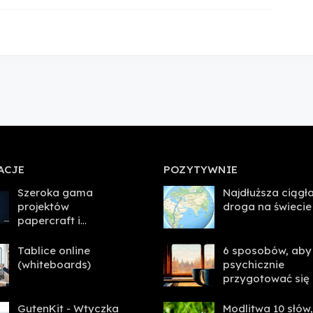
ACJE
POZYTYWNIE
Szeroka gama
Najdłuższa ciągł
projektów
droga na świecie
papercraft i
opakowań
Tablice online
6 sposobów, aby
(whiteboards)
psychicznie
przygotować się
nadchodzący
tydzień
GutenKit - Wtyczka
Modlitwa 10 słów