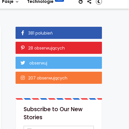
Pasje
Technologie
381 polubień
28 obserwujących
obserwuj
207 obserwujących