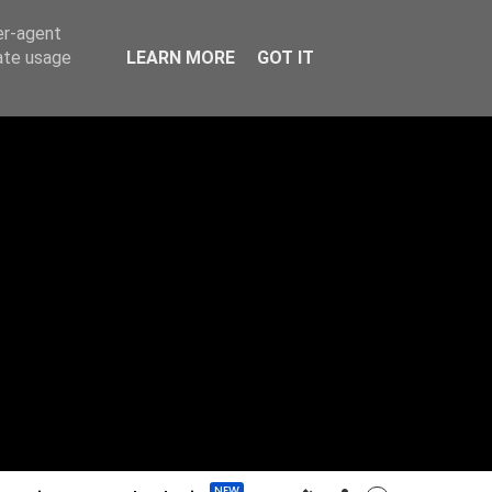
er-agent
rate usage
LEARN MORE
GOT IT