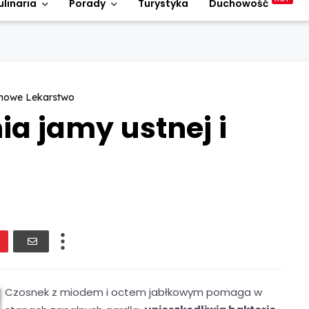
ulinaria
Porady
Turystyka
Duchowość
owe Lekarstwo
ia jamy ustnej i
Czosnek z miodem i octem jabłkowym pomaga w