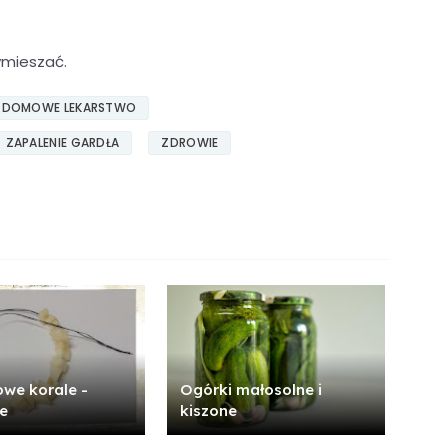
ymieszać.
DOMOWE LEKARSTWO
ZAPALENIE GARDŁA
ZDROWIE
we korale -
Ogórki małosolne i
je
kiszone