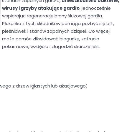
stanach zapalnych gardła,
unieszkodliwia bakterie,
wirusy i grzyby atakujące gardło
, jednocześnie
wspierając regenerację błony śluzowej gardła.
Płukanka z tych składników pomaga pozbyć się aft,
pleśniawek i stanów zapalnych dziąseł. Co więcej,
może pomóc zlikwidować biegunkę, zatrucia
pokarmowe, wzdęcia i złagodzić skurcze jelit.
owego z drzew iglastych lub akacjowego)