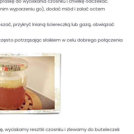
 praskę do wyciskania czosnku i chwilkę odczekać.
dnim wyparzeniu go), dodać miód i zalać octem
eszać, przykryć lnianą ściereczką lub gazą, obwiązać
 często potrząsając słoikiem w celu dobrego połączenia
ę, wyciskamy resztki czosnku i zlewamy do buteleczek