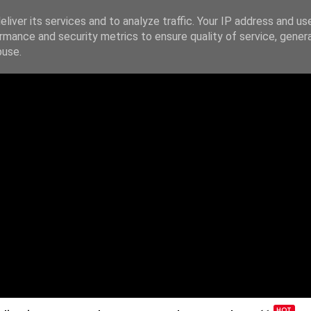
liver its services and to analyze traffic. Your IP address and us
rmance and security metrics to ensure quality of service, gene
IE
PODAJ DALEJ
ŹRÓDŁA
KONTAKT
buse.